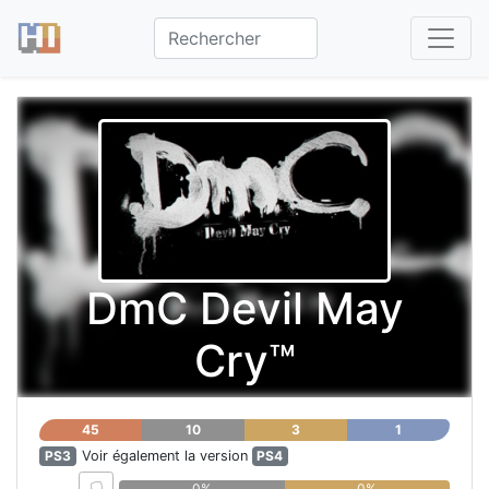
DmC Devil May
Cry™
45
10
3
1
PS3
Voir également la version
PS4
0%
0%