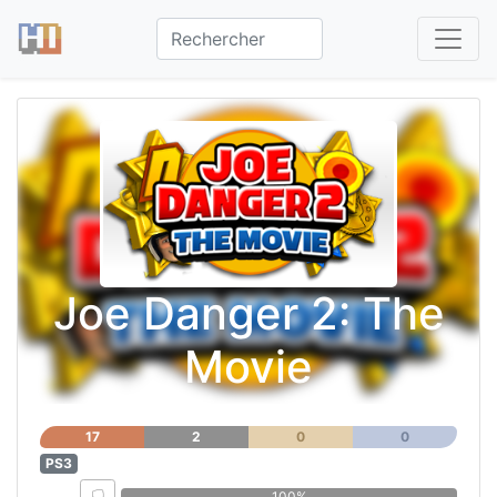
Joe Danger 2: The
Movie
17
2
0
0
PS3
100%
0%