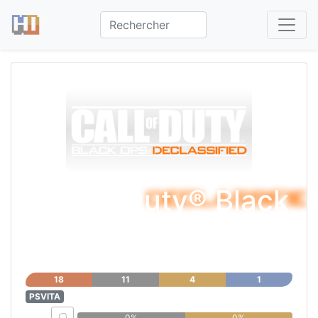
Call of Duty® Black
Ops: Declassified
18
11
4
1
PSVITA
0%
0%