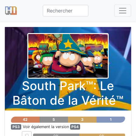
South Park™: Le
Bâton de la Vérité™
42
5
3
1
PS3
Voir également la version
PS4
0%
0%