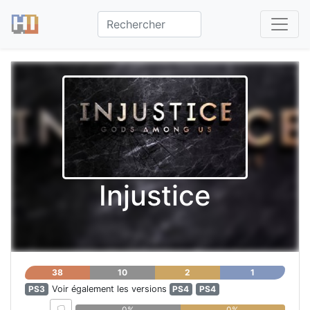
Injustice
38
10
2
1
PS3
Voir également les versions
PS4
PS4
0%
0%