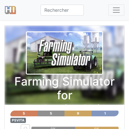
Farming Simulator
for
PlayStation®Vita
5
5
9
1
PSVITA
0%
0%