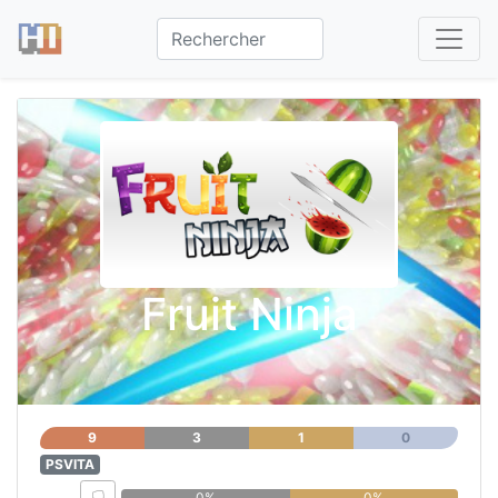
Fruit Ninja
9
3
1
0
PSVITA
0%
0%