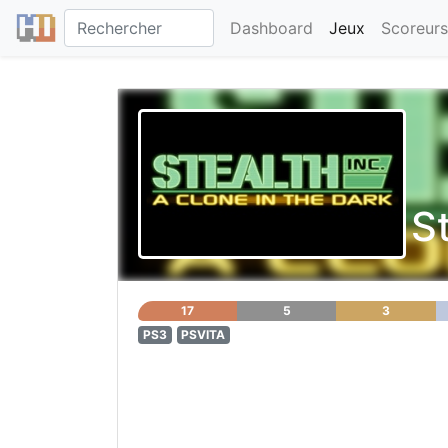
Dashboard
Jeux
Scoreurs
St
17
5
3
PS3
PSVITA