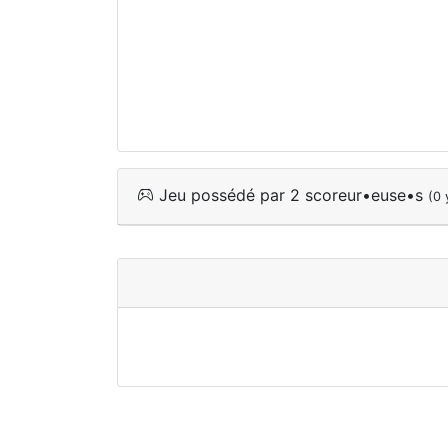
Jeu possédé par 2 scoreur•euse•s
(0 