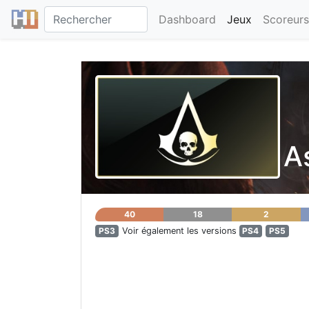
Dashboard
Jeux
Scoreurs
A
40
18
2
PS3
Voir également les versions
PS4
PS5