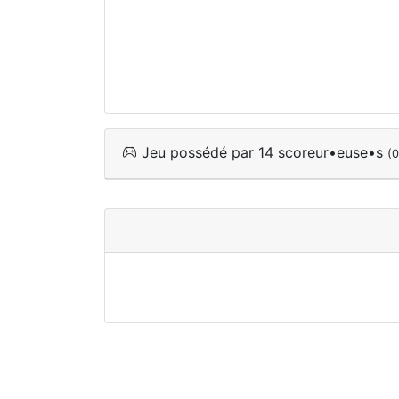
Jeu possédé par 14 scoreur•euse•s
(0