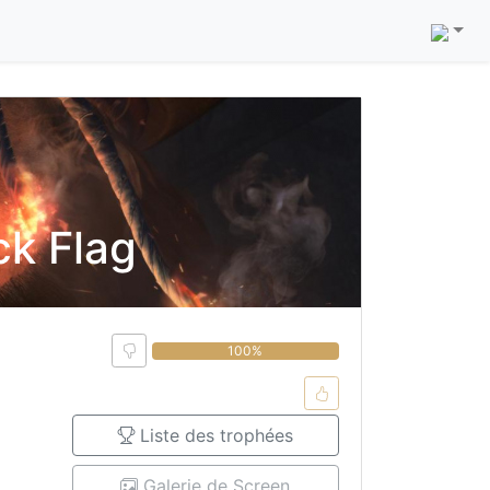
ck Flag
0%
100%
Liste des trophées
Galerie de Screen