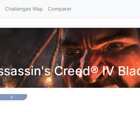
Challenges Wap
Comparer
ssassin's Creed® IV Bla
1