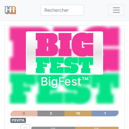
BigFest™
0
2
10
1
PSVITA
0%
0%