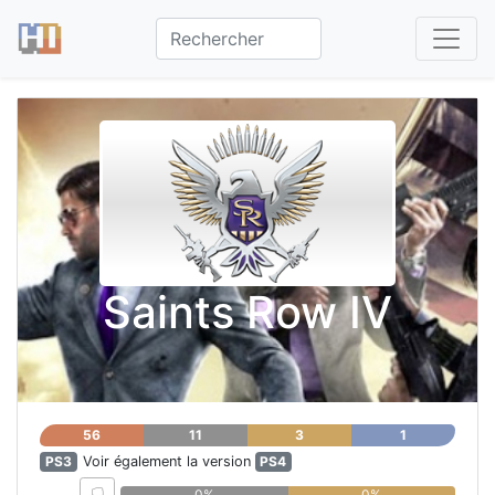
Saints Row IV
56
11
3
1
PS3
Voir également la version
PS4
0%
0%