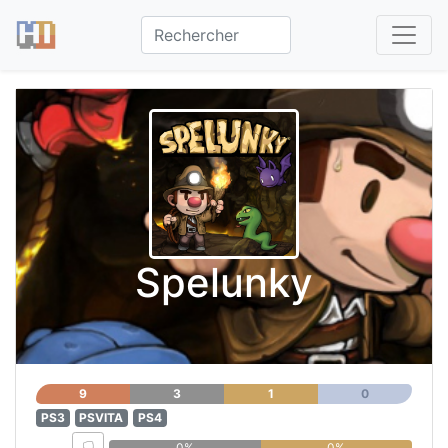
Spelunky
9
3
1
0
PS3
PSVITA
PS4
0%
0%