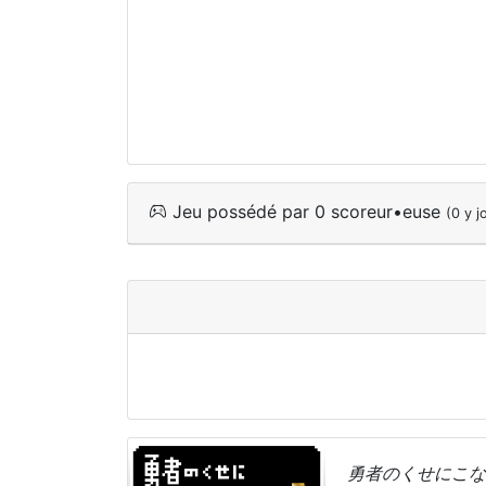
Jeu possédé par 0 scoreur•euse
(0 y j
勇者のくせにこな