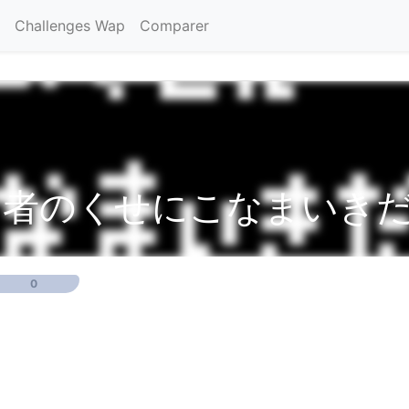
Challenges Wap
Comparer
勇者のくせにこなまいきだ
0