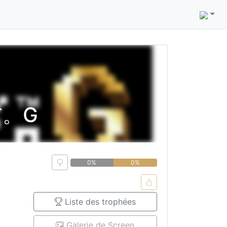
。G
0%
0%
Liste des trophées
Galerie de Screen