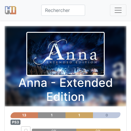
Anna - Extended
Edition
13
1
1
0
PS3
0%
0%