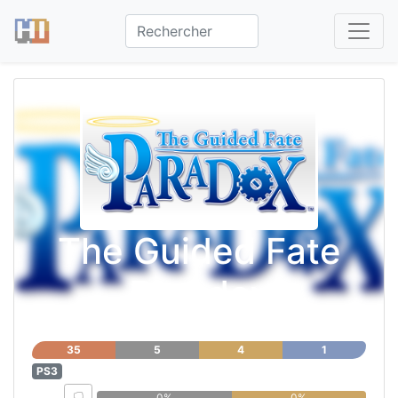
The Guided Fate
Paradox
35
5
4
1
PS3
0%
0%