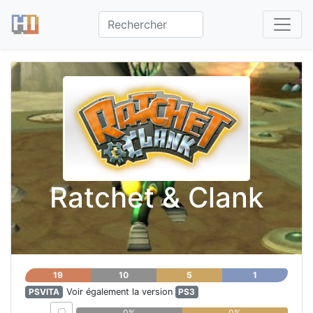
Ratchet & Clank
19
10
5
1
PSVITA
Voir également la version
PS3
0%
0%