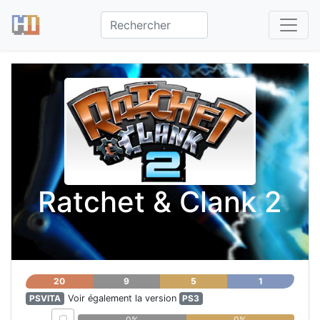
Ratchet & Clank 2
20
9
5
1
PSVITA
Voir également la version
PS3
0%
0%