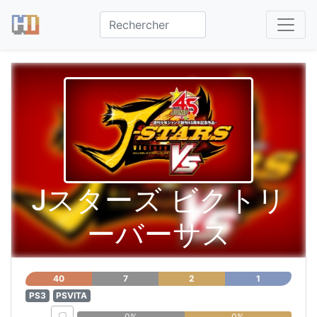
Jスターズ ビクトリ
ーバーサス
40
7
2
1
PS3
PSVITA
0%
0%