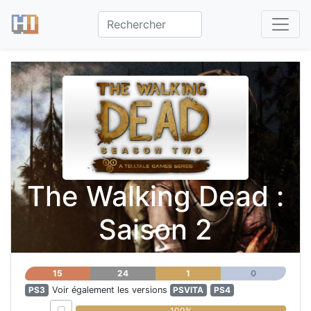
The Walking Dead :
Saison 2
15
24
1
0
PS3
Voir également les versions
PSVITA
PS4
0%
100%