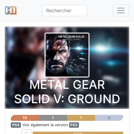
METAL GEAR
SOLID V: GROUND
ZEROES
13
1
1
0
PS4
Voir également la version
PS3
0%
100%