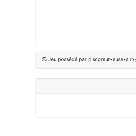
Jeu possédé par 4 scoreur•euse•s
(0 