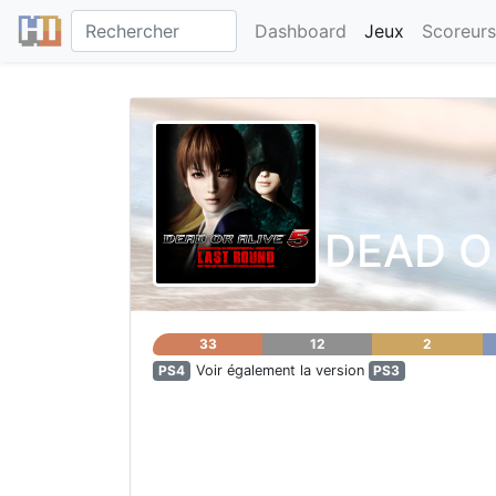
Dashboard
Jeux
Scoreurs
DEAD OR
33
12
2
PS4
Voir également la version
PS3