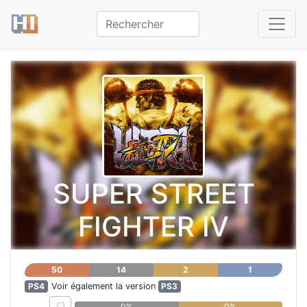
SUPER STREET
FIGHTER Ⅳ
50
14
2
1
PS4
Voir également la version
PS3
0%
0%