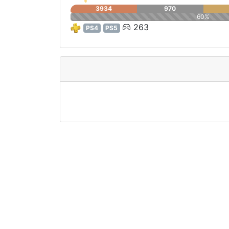
3934
970
60%
263
PS4
PS5