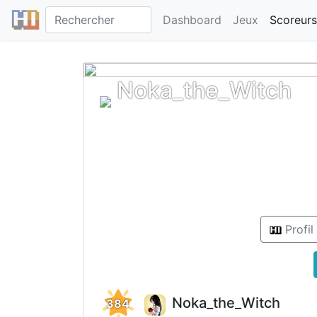
Dashboard
Jeux
Scoreurs
Noka_the_Witch
Profil
Noka_the_Witch
384