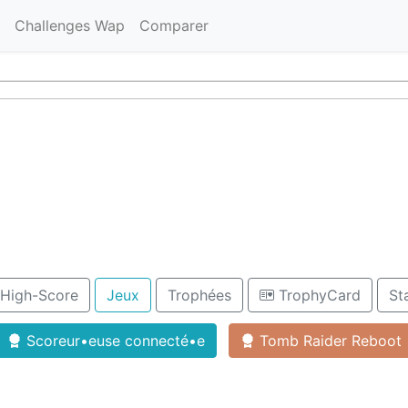
Challenges Wap
Comparer
 High-Score
Jeux
Trophées
TrophyCard
St
Scoreur•euse connecté•e
Tomb Raider Reboot