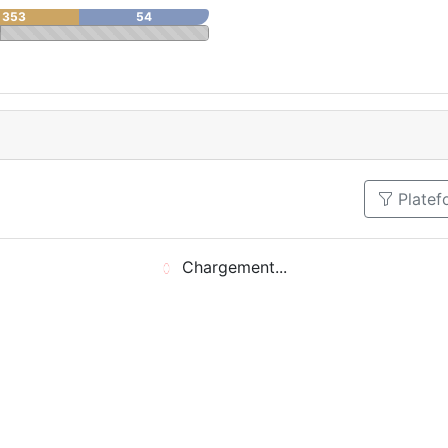
353
54
Plate
Chargement...