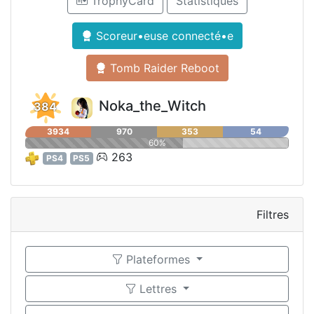
TrophyCard
Statistiques
Scoreur•euse connecté•e
Tomb Raider Reboot
Noka_the_Witch
384
3934
970
353
54
60%
263
PS4
PS5
Filtres
Plateformes
Lettres