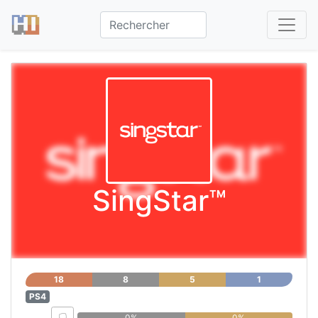
SingStar™
18
8
5
1
PS4
0%
0%